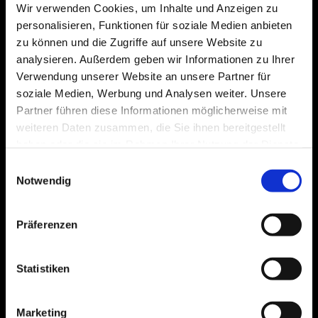
Wir verwenden Cookies, um Inhalte und Anzeigen zu
(Italien) um mehr als 70% zu erweitern.
personalisieren, Funktionen für soziale Medien anbieten
Die Kapazitätserweiterung umfasst den Bau
zu können und die Zugriffe auf unsere Website zu
von zwei neuen Produktionshallen am SGL
analysieren. Außerdem geben wir Informationen zu Ihrer
Carbon Standort Meitingen mit einer
Verwendung unserer Website an unsere Partner für
Gesamtfläche von rund 8.500 m² und die
soziale Medien, Werbung und Analysen weiter. Unsere
Installation von neuen
Partner führen diese Informationen möglicherweise mit
Produktionsmaschinen. Die Grundsteinlegung
weiteren Daten zusammen, die Sie ihnen bereitgestellt
in Meitingen wird im Herbst dieses Jahres
haben oder die sie im Rahmen Ihrer Nutzung der Dienste
erfolgen.
gesammelt haben.
Einwilligungsauswahl
Am Standort Stezzano werden die
Notwendig
Produktionsflächen in den bestehenden
Gebäuden um rund 4.000 m² erweitert und
Investitionen in neue Produktionsmaschinen
Präferenzen
getätigt.
Die umfangreiche Erweiterung der
Statistiken
Produktionskapazitäten ermöglicht es
Brembo SGL Carbon Ceramic Brakes
(BSCCB), die hohe Marktnachfrage zu
Marketing