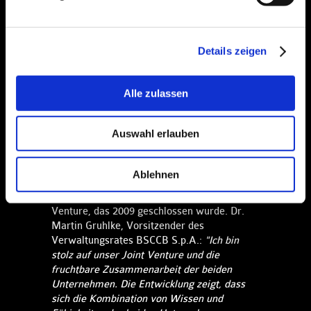
befriedigen und die steigenden
Kundenwünsche in Zukunft abzudecken. Der
Bedarf an Carbon-Keramik-Bremsscheiben
von BSCCB ist weltweit gestiegen. Dies ist
Details zeigen
vor allem auf die hohe Produktqualität und
Leistung der Carbon-Keramik-
Alle zulassen
Bremsscheiben zurückzuführen, die die
spezifischen Anforderungen der
Automobilhersteller erfüllen, insbesondere
Auswahl erlauben
im Premium- und Luxussegment, wo eine
hohe Bremsleistung erforderlich ist.
Ablehnen
Die vereinbarte Kapazitätserweiterung ist
ein wichtiger Meilenstein für das Joint
Venture, das 2009 geschlossen wurde. Dr.
Martin Gruhlke, Vorsitzender des
Verwaltungsrates BSCCB S.p.A.:
"Ich bin
stolz auf unser Joint Venture und die
fruchtbare Zusammenarbeit der beiden
Unternehmen. Die Entwicklung zeigt, dass
sich die Kombination von Wissen und