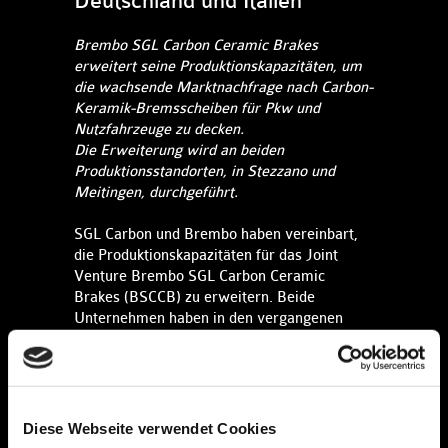
Deutschland und Italien
Brembo SGL Carbon Ceramic Brakes
erweitert seine Produktionskapazitäten, um
die wachsende Marktnachfrage nach Carbon-
Keramik-Bremsscheiben für Pkw und
Nutzfahrzeuge zu decken.
Die Erweiterung wird an beiden
Produktionsstandorten, in Stezzano und
Meitingen, durchgeführt.
SGL Carbon und Brembo haben vereinbart,
die Produktionskapazitäten für das Joint
Venture Brembo SGL Carbon Ceramic
Brakes (BSCCB) zu erweitern. Beide
Unternehmen haben in den vergangenen
Monaten gemeinsam mit BSCCB an den
Bedingungen und Umsetzungsplänen
gearbeitet. BSCCB wird bis 2027 rund 150
Mio. € investieren, um die
Produktionskapazitäten an den Standorten
Diese Webseite verwendet Cookies
Meitingen (Deutschland) und Stezzano