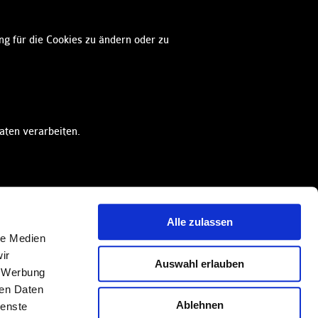
g für die Cookies zu ändern oder zu
aten verarbeiten.
Alle zulassen
Change language:
EN
IT
DE
le Medien
ir
Auswahl erlauben
, Werbung
ren Daten
Ablehnen
ienste