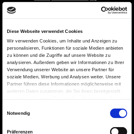
personenbezogener Daten​
Erhebungszweck
: Surfverhalten
auf der Website. Die für das
korrekte Funktionieren der
Website eingesetzten IT-
Diese Webseite verwendet Cookies
Systeme und -Programme
Wir verwenden Cookies, um Inhalte und Anzeigen zu
sammeln einige persönliche
personalisieren, Funktionen für soziale Medien anbieten
Daten, deren Weitergabe mit der
Verwendung von
zu können und die Zugriffe auf unsere Website zu
Internetprotokollen einhergeht
analysieren. Außerdem geben wir Informationen zu Ihrer
(z. B. IP-Adressen, Domain-
Verwendung unserer Website an unsere Partner für
Namen der User, die sich mit der
soziale Medien, Werbung und Analysen weiter. Unsere
Website verbinden, URI-
Partner führen diese Informationen möglicherweise mit
Adressen – mit der Uniform
weiteren Daten zusammen, die Sie ihnen bereitgestellt
Resource Identifier-Methode
haben oder die sie im Rahmen Ihrer Nutzung der Dienste
wird die Anfrage an den Server
weitergeleitet – sowie weitere
gesammelt haben.
Einwilligungsauswahl
mit dem Betriebssystem und
Notwendig
Endgerät des Users verbundene
Parameter). Anwendung von
technischen bzw. Session-
Präferenzen