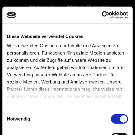
Website von Brembo
|
Website der SGL Carbon
|
Nehmen Sie Kontakt auf
Brembo SGL Carbon Ceramic Brakes
Diese Webseite verwendet Cookies
Wir verwenden Cookies, um Inhalte und Anzeigen zu
personalisieren, Funktionen für soziale Medien anbieten
zu können und die Zugriffe auf unsere Website zu
analysieren. Außerdem geben wir Informationen zu Ihrer
Verwendung unserer Website an unsere Partner für
Komfort
soziale Medien, Werbung und Analysen weiter. Unsere
Partner führen diese Informationen möglicherweise mit
weiteren Daten zusammen, die Sie ihnen bereitgestellt
Carbon-Ceramic-Bremsscheiben verformen
haben oder die sie im Rahmen Ihrer Nutzung der Dienste
sich nicht unter hohen Temperaturen und
behalten Ihre präzise geschliffene
gesammelt haben.
Einwilligungsauswahl
Oberfläche, auch nach mehreren 10.000 km,
Notwendig
bei.