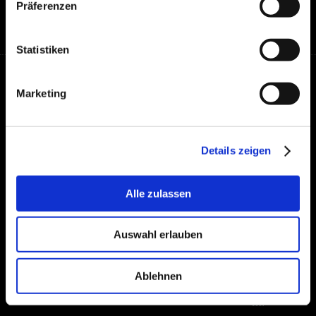
Als Kunde erhält man dadurch ein dauerhaft
Präferenzen
hohes Komfortniveau.
In einem Wort: Fahrkomfort.
Statistiken
Brembo SGL Carbon Ceramic Brakes
Marketing
Company info
Tax Code (VAT Code) No. 03089360162
Details zeigen
Cookies
Alle zulassen
Privacy Policy
Change language:
EN
Auswahl erlauben
IT
Ablehnen
DE