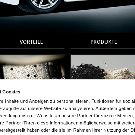
VORTEILE
PRODUKTE
t Cookies
Carbon-Keramik-Bremsscheiben sind
Die Carbon-Keramikbremsscheibe
in Hochleistungsprodukt im Bezug auf
verwendet einen
 Inhalte und Anzeigen zu personalisieren, Funktionen für sozia
Performance und Lebensdauer und
Hochleistungsfaserverbund-Keramik
e Zugriffe auf unsere Website zu analysieren. Außerdem geben w
länzen darüber hinaus mit Ihrem
Werkstoff mit Wurzeln aus der Luft-un
eringen Gewicht und einer exklusiven
Raumfahrt.
rwendung unserer Website an unsere Partner für soziale Medien
ptik.
re Partner führen diese Informationen möglicherweise mit weite
ereitgestellt haben oder die sie im Rahmen Ihrer Nutzung der D