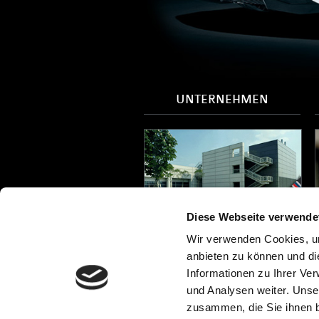
UNTERNEHMEN
Diese Webseite verwende
Brembo SGL Carbon Ceramic Brakes
(BSCCB) ist im Bereich Design,
e
Wir verwenden Cookies, um
Entwicklung, Herstellung und Vertrieb
anbieten zu können und di
von Bremssystemen im Allgemeinen
g
und Bremsscheiben im Speziellen tätig.
g
Informationen zu Ihrer Ve
O
und Analysen weiter. Unse
zusammen, die Sie ihnen b